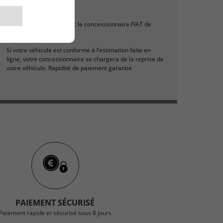
SÉCURITÉ
Prenez rendez-vous avec le concessionnaire FIAT de
votre choix.
Si votre véhicule est conforme à l’estimation faite en
ligne, votre concessionnaire se chargera de la reprise de
votre véhicule. Rapidité de paiement garantie
PAIEMENT SÉCURISÉ
Paiement rapide et sécurisé sous 8 jours