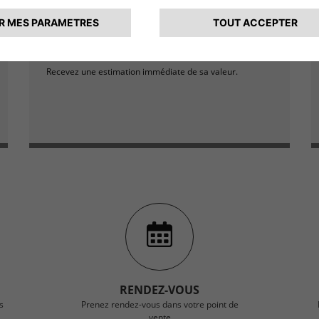
RAPIDITÉ
En seulement quelques clics, renseignez les
caractéristiques de votre véhicule.
Recevez une estimation immédiate de sa valeur.
RENDEZ-VOUS
s
Prenez rendez-vous dans votre point de
vente