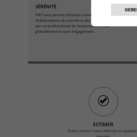
SÉRÉNITÉ
FIAT vous permet d’évaluer votre véhicule sur la base
d’observations du marché et des transactions récentes,
par un professionnel de l’automobile, le tout
gratuitement et sans engagement.
ESTIMER
Faites estimer votre véhicule en quelque
minutes