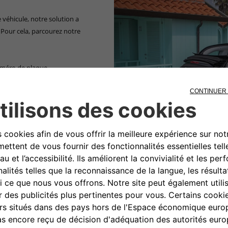
 véhicule, notre solution a
. Pour cela, parcourez notre
numéro de plaque
es caractéristiques de la voiture
on et date de première
 vous économise plusieurs étapes
blème ! Répondez à quelques
version, année de mise en
etc.