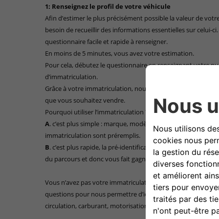
1: Renseignez le profil de votre véhicule
Afin d’estimer le plus précisément possible la valeur de votre
besoin de recueillir des informations essentielles sur celui-ci
questionnaire facile et rapide à renseigner.
En moins de 5 minutes, vous avez votre estimation.
Pour cela, débutez le questionnaire en renseignant votre 
d’immatriculation.
Grâce à votre immatriculation, nous identifions les principal
que vous souhaitez vendre.
Pourquoi utiliser l’immatriculation ?
A
. c’est plus simple : marque, modèle, catégorie, motorisati
immatriculation sont préremplis.
B
. c’est plus rapide, la pré-identification de votre véhicule
du parcours et donc vous fait gagner du temps.
Vous n’avez pas votre immatriculation en tête ? Pas de pro
questions pour nous permettre d’identifier votre voiture : 
circulation, carburant, motorisation, couleur, équipements, 