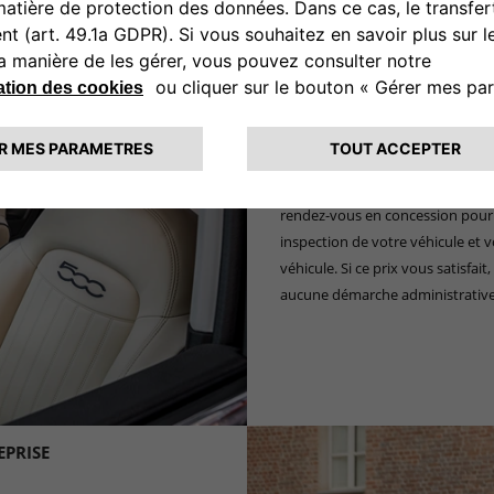
2
:
Recevez l’estimation de votre v
Une fois ces informations compl
prix juste, affiché à la fin du q
transmise par email. Notre offre
3
:
Votre rendez-vous avec un pro
Le concessionnaire Fiat que vous
rendez-vous en concession pour v
inspection de votre véhicule et v
véhicule. Si ce prix vous satisf
aucune démarche administrative
EPRISE