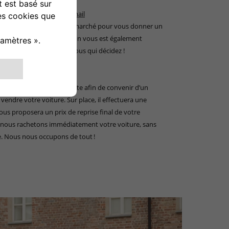
éhicule en ligne et par email
étées, nous analysons le marché pour vous donner un
uestionnaire. Cette estimation vous est également
 sans engagement, c’est vous qui décidez !
fessionnel du réseau Fiat
 aurez choisi vous contacte afin de convenir d’un
endre votre voiture. Sur place, il effectuera une
ous proposera un prix de reprise final de votre
ait, nous rachetons immédiatement votre voiture, sans
. Nous nous occupons de tout !